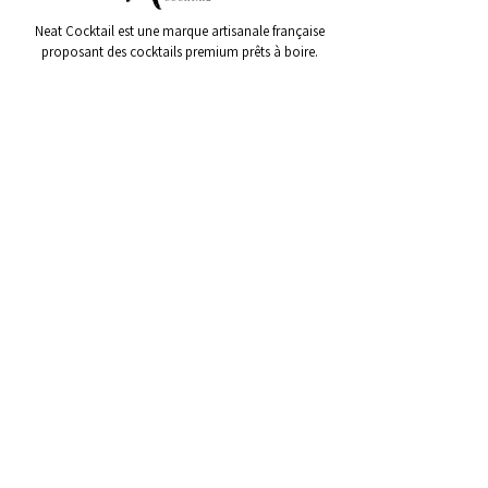
Neat Cocktail est une marque artisanale française
proposant des cocktails premium prêts à boire.
SUIVEZ-NOUS
CONTACT
07.50.92.42.91
contact @ neatcocktail.fr
CGV
L'ABUS D'ALCOOL EST DANGEREUX POUR LA SANTE
Paiement sécurisé
- Neat Cocktail
© 2025