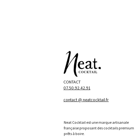
CONTACT
07.50.92.42.91
contact @ neatcocktail.fr
Neat Cocktail est une marque artisanale
française proposant des cocktails premium
prêts à boire.