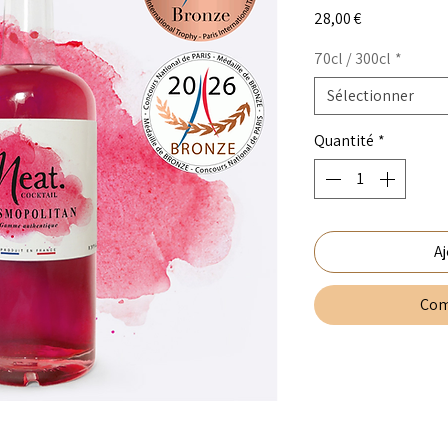
Prix
28,00 €
70cl / 300cl
*
Sélectionner
Quantité
*
Aj
Com