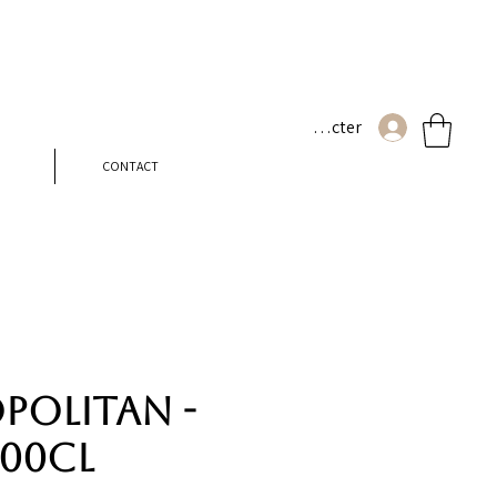
Se connecter
CONTACT
olitan -
300cl