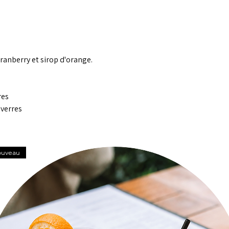
cranberry et sirop d'orange.
res
 verres
uveau