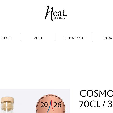
OUTIQUE
ATELIER
PROFESSIONNELS
BLOG
Cosmop
70cl / 